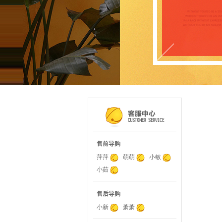
售前导购
萍萍
萌萌
小敏
小茹
售后导购
小新
萧萧