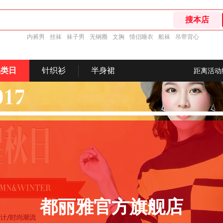
内裤男
丝袜
袜子男
无钢圈
文胸
情侣睡衣
船袜
吊带背心
品类日
针织衫
半身裙
距离活动
都丽雅官方旗舰店