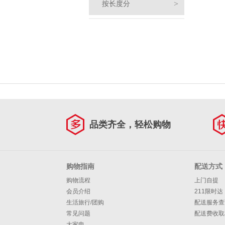
>
按长度分
衬
衫
防
短
晒
披
款
常
衫
肩
针
规
中
品类齐全，轻松购物
织
套
款
长
衫
头
连
款
购物指南
配送方式
开
打
衣
半
购物流程
上门自提
会员介绍
211限时达
衫
底
裙
身
毛
生活旅行/团购
配送服务查
常见问题
配送费收取
衫
裙/
衣
T
大家电