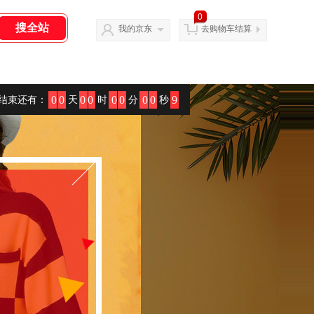
0
我的京东
去购物车结算
00
00
00
00
1
结束还有：
天
时
分
秒
0
2
3
4
5
6
7
8
9